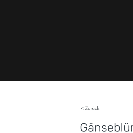
< Zurück
Gänsebl