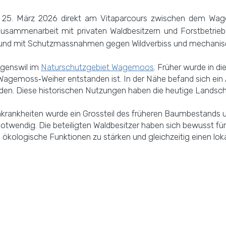
25. März 2026 direkt am Vitaparcours zwischen dem Wa
 Zusammenarbeit mit privaten Waldbesitzern und Forstbetrie
 und mit Schutzmassnahmen gegen Wildverbiss und mechanis
ligenswil im
Naturschutzgebiet Wagemoos
. Früher wurde in d
agemoss‑Weiher entstanden ist. In der Nähe befand sich ein 
den. Diese historischen Nutzungen haben die heutige Landsch
rankheiten wurde ein Grossteil des früheren Baumbestands
otwendig. Die beteiligten Waldbesitzer haben sich bewusst f
ökologische Funktionen zu stärken und gleichzeitig einen lok